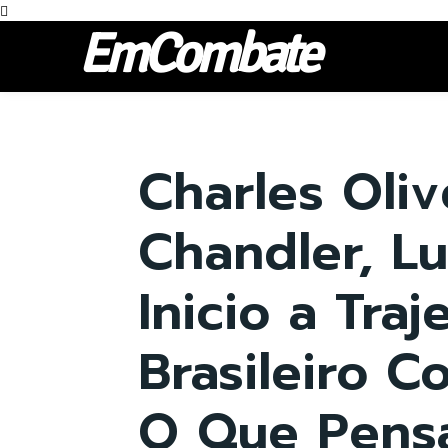
EmCombate
Charles Oliv
Chandler, L
Inicio a Traj
Brasileiro 
O Que Pens