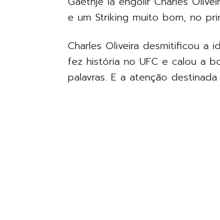
Gaethje ia engolir Charles Olive
e um Striking muito bom, no prim
Charles Oliveira desmitificou a i
fez história no UFC e calou a b
palavras. E a atenção destinad