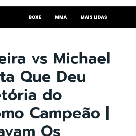
BOXE
MMA
MAIS LIDAS
eira vs Michael
uta Que Deu
etória do
Como Campeão |
avam Os