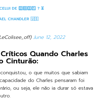
I DE 2️⃣0️⃣2️⃣1️⃣ ? ⏳
AEL CHANDLER 🇺🇸
LeColisee_off)
June 12, 2022
Críticos Quando Charles
o Cinturão:
 conquistou, o que muitos que sabiam
apacidade do Charles pensaram foi
io, ou seja, ele não ia durar só estava
utro.