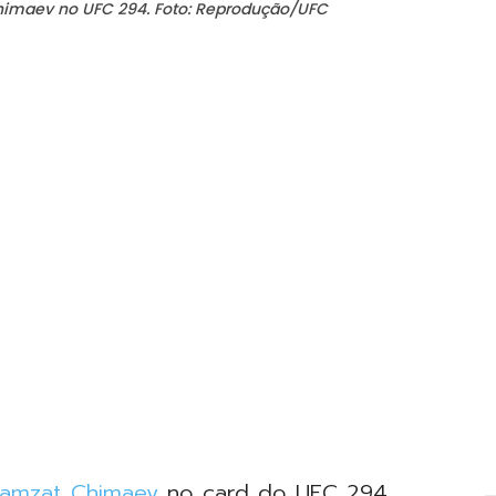
Chimaev no UFC 294. Foto: Reprodução/UFC
amzat Chimaev
no card do UFC 294,