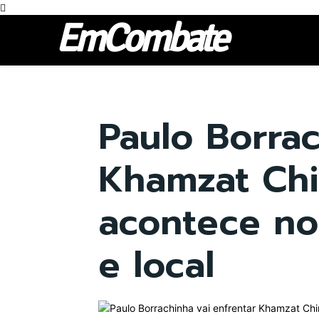
EmCombate
Paulo Borra
Khamzat Chi
acontece no
e local