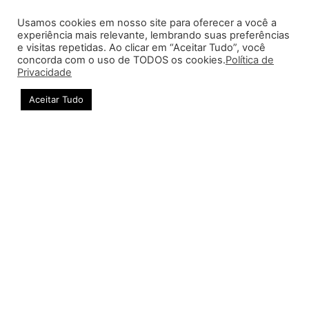
Devin Haney vs Vasiliy Lomachenko | Luta
Usamos cookies em nosso site para oferecer a você a
pelo título de campeão indiscutível do peso
experiência mais relevante, lembrando suas preferências
leve acontece em Maio
e visitas repetidas. Ao clicar em “Aceitar Tudo”, você
concorda com o uso de TODOS os cookies.
Política de
Nickolas Farias
-
30/03/2023
Privacidade
Aceitar Tudo
MMA
Charles Oliveira vs Beneil Dariush | Oliveira
promete caçar Dariush no octógono em luta
que acontece em maio no UFC 288