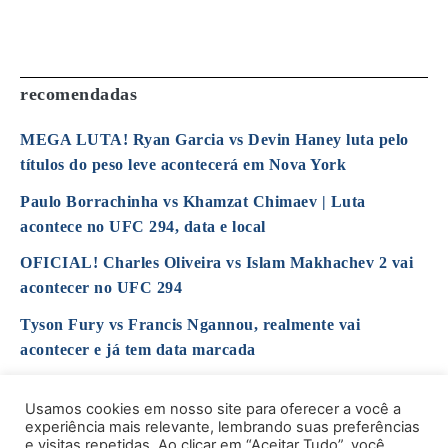
recomendadas
MEGA LUTA! Ryan Garcia vs Devin Haney luta pelo
títulos do peso leve acontecerá em Nova York
Paulo Borrachinha vs Khamzat Chimaev | Luta
acontece no UFC 294, data e local
OFICIAL! Charles Oliveira vs Islam Makhachev 2 vai
acontecer no UFC 294
Tyson Fury vs Francis Ngannou, realmente vai
acontecer e já tem data marcada
UFC 290: Alexander Volkanovski vs Yair Rodríguez,
Usamos cookies em nosso site para oferecer a você a
luta valendo o cinturão dos penas, acontece nesse
experiência mais relevante, lembrando suas preferências
sábado
e visitas repetidas. Ao clicar em “Aceitar Tudo”, você