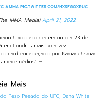
FC
#MMA
PIC.TWITTER.COM/NXSFGOXRUC
The_MMA_Media)
April 21, 2022
eino Unido acontecerá no dia 23 de
rá em Londres mais uma vez.
a do card encabeçado por Kamaru Usman
os meio-médios” –
eia Mais
o do Peso Pesado do UFC, Dana White