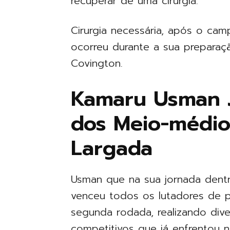
recuperar de uma cirurgia.
Cirurgia necessária, após o ca
ocorreu durante a sua preparaç
Covington.
Kamaru Usman J
dos Meio-médio
Largada
Usman que na sua jornada dent
venceu todos os lutadores de p
segunda rodada, realizando div
competitivos que já enfrentou n