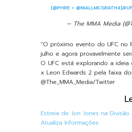
[
@PHRE
+
@NIALLMCGRATH4
]
#U
— The MMA Media (@
“O próximo evento do UFC no R
julho e agora provavelmente se
O UFC está explorando a idei
x Leon Edwards 2 pela faixa d
@The_MMA_Media/Twitter
L
Estreia de Jon Jones na Divisã
Atualiza Informações