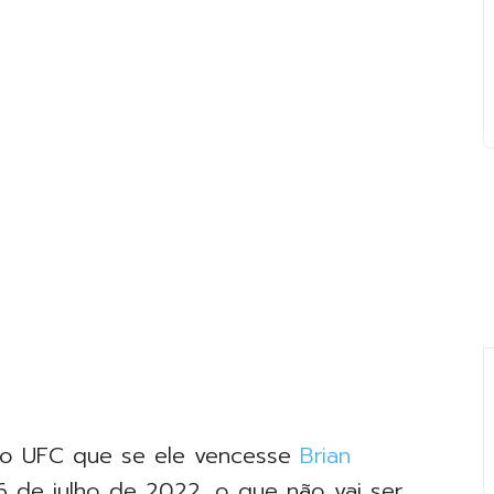
elo UFC que se ele vencesse
Brian
6 de julho de 2022, o que não vai ser