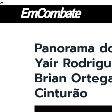
EmCombate
Panorama do
Yair Rodrigu
Brian Orteg
Cinturão